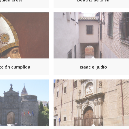
cción cumplida
Isaac el Judío