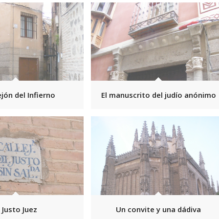
ejón del Infierno
El manuscrito del judío anónimo
l Justo Juez
Un convite y una dádiva