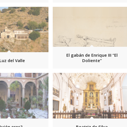
El gabán de Enrique III “El
Luz del Valle
Doliente”
Quién eres?
Beatriz de Silva