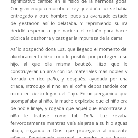
significativo cambio en el físico de la hermosa goda.
Con gran enojo comprobó el rey que doña Luz se había
entregado a otro hombre, pues su avanzado estado
de gestación así lo delataba. Y reprimiendo su ira
decidió esperar a que naciera el retoño para hacer
pública la deshonra y castigar la impureza de la dama.
Así lo sospechó doña Luz, que llegado el momento del
alumbramiento hizo todo lo posible por proteger a su
hijo, al que ella misma bautizó. Hizo que le
construyeran un arca con los materiales más nobles y
forrada en rico paño, y después, ayudada por una
criada, introdujo al niño en el cofre depositándole con
mimo en cierto lugar del Tajo. En un pergamino que
acompañaba al niño, la madre explicaba que el niño era
de noble linaje, y rogaba que aquél que encontrase al
niño le tratase como tal. Doña Luz rezaba
fervorosamente mientras veía alejarse a su hijo aguas
abajo, rogando a Dios que protegiera al inocente
infante. Emocionada regresó la madre a su hogar,