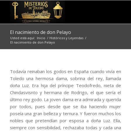
El nacimiento de don Pelayo
Usted está aquí:
Inicio
/
Históricos y Leyendas
/
El nacimiento de don Pelayo
Todavía reinaban los godos en España cuando vivía en
Toledo una hermosa dama, sobrina del rey, llamada
doña Luz. Era hija del príncipe Teodofredo, nieta de
Chindasvisnto y hermana de Rodrigo, el que sería el
último rey godo. La joven dama era admirada y querida
por todos, pues desde que se iba haciendo mujer
poseía una gran belleza y ternura. Y fueron muchos los
nobles que pretendían por esposa a doña Luz. Ella,
siempre con sensibilidad, rechazaba todas y cada una