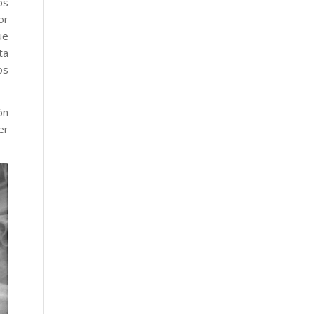
os
or
ue
ta
os
ón
er