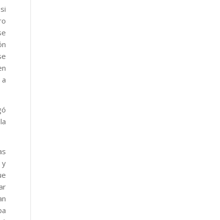
si
ro
se
ón
se
en
 a
gó
la
as
 y
ue
ar
an
ba