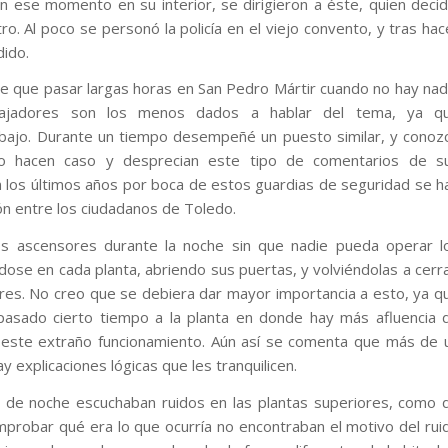
n ese momento en su interior, se dirigieron a éste, quien decid
ntro. Al poco se personó la policía en el viejo convento, y tras hac
dido.
ne que pasar largas horas en San Pedro Mártir cuando no hay nad
bajadores son los menos dados a hablar del tema, ya q
ajo. Durante un tiempo desempeñé un puesto similar, y conoz
 hacen caso y desprecian este tipo de comentarios de s
n los últimos años por boca de estos guardias de seguridad se h
ón entre los ciudadanos de Toledo.
os ascensores durante la noche sin que nadie pueda operar l
se en cada planta, abriendo sus puertas, y volviéndolas a cerra
es. No creo que se debiera dar mayor importancia a esto, ya q
asado cierto tiempo a la planta en donde hay más afluencia 
ar este extraño funcionamiento. Aún así se comenta que más de 
y explicaciones lógicas que les tranquilicen.
s de noche escuchaban ruidos en las plantas superiores, como 
probar qué era lo que ocurría no encontraban el motivo del rui