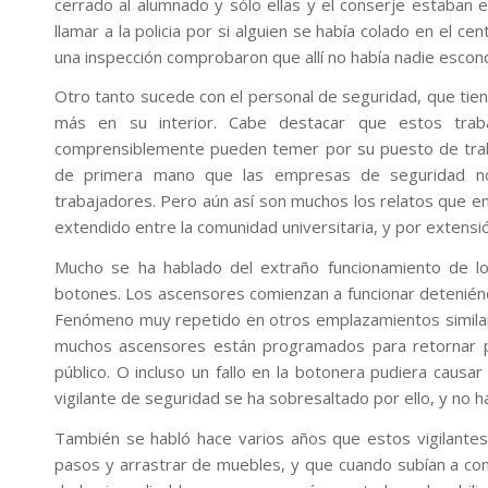
cerrado al alumnado y sólo ellas y el conserje estaban e
llamar a la policia por si alguien se había colado en el ce
una inspección comprobaron que allí no había nadie escon
Otro tanto sucede con el personal de seguridad, que tie
más en su interior. Cabe destacar que estos tra
comprensiblemente pueden temer por su puesto de trab
de primera mano que las empresas de seguridad no
trabajadores. Pero aún así son muchos los relatos que e
extendido entre la comunidad universitaria, y por extensi
Mucho se ha hablado del extraño funcionamiento de l
botones. Los ascensores comienzan a funcionar deteniéndo
Fenómeno muy repetido en otros emplazamientos similar
muchos ascensores están programados para retornar p
público. O incluso un fallo en la botonera pudiera caus
vigilante de seguridad se ha sobresaltado por ello, y no ha
También se habló hace varios años que estos vigilante
pasos y arrastrar de muebles, y que cuando subían a com