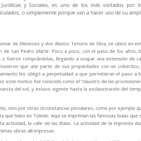
 Jurídicas y Sociales, es uno de los más visitados por l
triculados, o simplemente porque van a hacer uso de su ampl
omar de Meneses y don Alonso Tenorio de Silva, se ubicó en es
ón de San Pedro Mártir. Poco a poco, con el paso de los años, l
s o fueron comprándolas, llegando a ocupar una extensión de ca
 tuvieron que unir parte de sus propiedades con un cobertizo,
ntamiento les obligó a perpetuidad a que permitieran el paso a l
 por este motivo fue conocido como el “claustro de las procesiones
puesta del sol, y estuvo vigente hasta la exclaustración del temp
ño, sino por otras circunstancias peculiares, como por ejemplo q
nta que hubo en Toledo. Aquí se imprimían las famosas bulas que 
actividad, la calle de las Bulas. La actividad de la imprenta du
ltimas obras allí impresas.