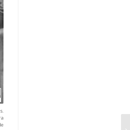
s.
ra
de