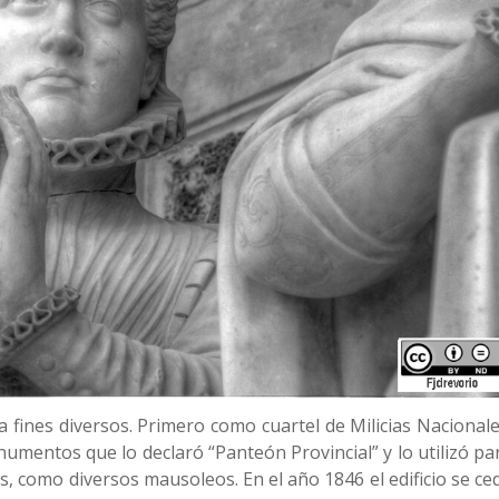
a fines diversos. Primero como cuartel de Milicias Nacionale
umentos que lo declaró “Panteón Provincial” y lo utilizó pa
os, como diversos mausoleos. En el año 1846 el edificio se ce