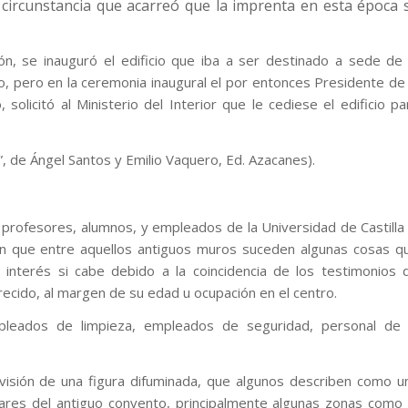
o, circunstancia que acarreó que la imprenta en esta época 
, se inauguró el edificio que iba a ser destinado a sede de 
o, pero en la ceremonia inaugural el por entonces Presidente de 
olicitó al Ministerio del Interior que le cediese el edificio pa
”, de Ángel Santos y Emilio Vaquero, Ed. Azacanes).
rofesores, alumnos, y empleados de la Universidad de Castilla 
an que entre aquellos antiguos muros suceden algunas cosas q
 interés si cabe debido a la coincidencia de los testimonios 
ecido, al margen de su edad u ocupación en el centro.
leados de limpieza, empleados de seguridad, personal de 
visión de una figura difuminada, que algunos describen como u
ares del antiguo convento, principalmente algunas zonas como 