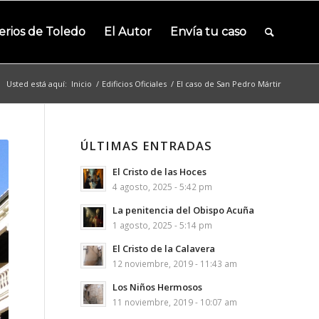
erios de Toledo
El Autor
Envía tu caso
Usted está aquí:
Inicio
/
Edificios Oficiales
/
El caso de San Pedro Mártir
ÚLTIMAS ENTRADAS
El Cristo de las Hoces
4 agosto, 2025 - 5:42 pm
La penitencia del Obispo Acuña
1 agosto, 2025 - 5:14 pm
El Cristo de la Calavera
12 noviembre, 2019 - 11:43 am
Los Niños Hermosos
11 noviembre, 2019 - 10:07 am