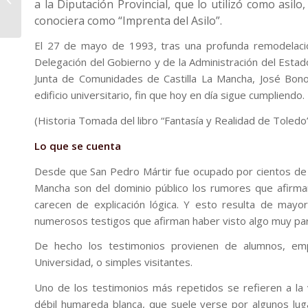
a la Diputación Provincial, que lo utilizó como asil
conociera como “Imprenta del Asilo”.
El 27 de mayo de 1993, tras una profunda remodelación
Delegación del Gobierno y de la Administración del Estad
Junta de Comunidades de Castilla La Mancha, José Bono, s
edificio universitario, fin que hoy en día sigue cumpliendo.
(Historia Tomada del libro “Fantasía y Realidad de Toledo
Lo que se cuenta
Desde que San Pedro Mártir fue ocupado por cientos de p
Mancha son del dominio público los rumores que afirm
carecen de explicación lógica. Y esto resulta de mayor
numerosos testigos que afirman haber visto algo muy par
De hecho los testimonios provienen de alumnos, emp
Universidad, o simples visitantes.
Uno de los testimonios más repetidos se refieren a la 
débil humareda blanca, que suele verse por algunos lug