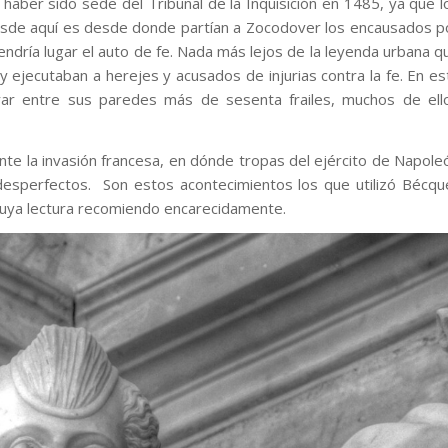
aber sido sede del Tribunal de la Inquisición en 1485, ya que l
Desde aquí es desde donde partían a Zocodover los encausados p
tendría lugar el auto de fe. Nada más lejos de la leyenda urbana q
 ejecutaban a herejes y acusados de injurias contra la fe. En es
rar entre sus paredes más de sesenta frailes, muchos de ell
nte la invasión francesa, en dónde tropas del ejército de Napole
desperfectos. Son estos acontecimientos los que utilizó Bécqu
 cuya lectura recomiendo encarecidamente.