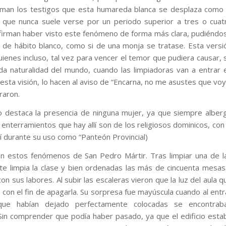
r. Afirman los testigos que esta humareda blanca se desplaza como 
 que nunca suele verse por un periodo superior a tres o cuat
 afirman haber visto este fenómeno de forma más clara, pudiéndo
 de hábito blanco, como si de una monja se tratase. Esta versi
ienes incluso, tal vez para vencer el temor que pudiera causar, 
da naturalidad del mundo, cuando las limpiadoras van a entrar 
sta visión, lo hacen al aviso de “Encarna, no me asustes que voy
raron.
o destaca la presencia de ninguna mujer, ya que siempre alber
 enterramientos que hay allí son de los religiosos dominicos, con 
 durante su uso como “Panteón Provincial)
en estos fenómenos de San Pedro Mártir. Tras limpiar una de l
nte limpia la clase y bien ordenadas las más de cincuenta mesas
con sus labores. Al subir las escaleras vieron que la luz del aula q
con el fin de apagarla. Su sorpresa fue mayúscula cuando al entr
que habían dejado perfectamente colocadas se encontrab
in comprender que podía haber pasado, ya que el edificio esta