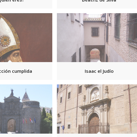
cción cumplida
Isaac el Judío