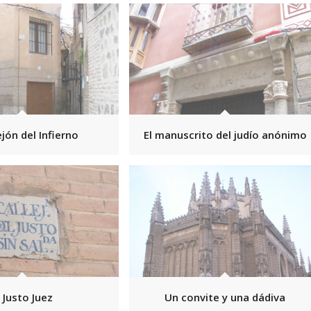
ejón del Infierno
El manuscrito del judío anónimo
l Justo Juez
Un convite y una dádiva