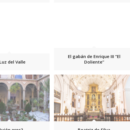
El gabán de Enrique III “El
Luz del Valle
Doliente”
Quién eres?
Beatriz de Silva