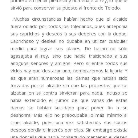
primero en rendir pleitesía y homenaje al rey, lo que le
sirvió para conservar su puesto al frente de Toledo.
Muchas circunstancias habían hecho que el alcaide
fuera odiado por todos los toledanos, pues anteponía
sus caprichos y deseos a sus deberes con la ciudad.
Caprichoso y desleal no dudaba en utilizar cualquier
medio para lograr sus planes. De hecho no sólo
agasajaba al rey, sino que había traicionado a sus
antiguos señores y amigos. Pero si entre todos sus
vicios hay que destacar uno, nombraremos la lujuria. Y
es que eran numerosas las damas que habían sido
forzadas por el alcaide sin que las protestas que se
alzaban en su contra sirvieran para nada. Incluso se
había extendido el rumor de que varias de estas
damas se habían suicidado para poner fin a su
deshonra. Más ello no preocupaba lo más mínimo al
cruel alcaide, pues una vez satisfechos sus sucios
deseos perdía el interés por ellas. Sin embargo existía
una doncella que había conseguido mantener el deseo