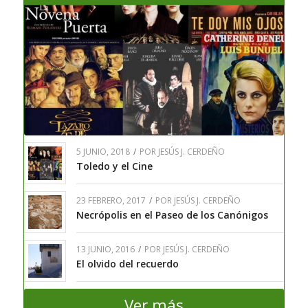
5 JUNIO, 2018
/
POR
JESÚS J. CERDEÑO
Toledo y el Cine
23 FEBRERO, 2017
/
POR
JESÚS J. CERDEÑO
Necrópolis en el Paseo de los Canónigos
13 JUNIO, 2016
/
POR
JESÚS J. CERDEÑO
El olvido del recuerdo
Ver más