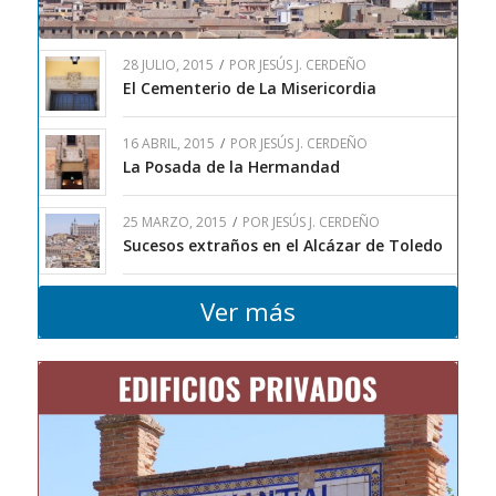
28 JULIO, 2015
/
POR
JESÚS J. CERDEÑO
El Cementerio de La Misericordia
16 ABRIL, 2015
/
POR
JESÚS J. CERDEÑO
La Posada de la Hermandad
25 MARZO, 2015
/
POR
JESÚS J. CERDEÑO
Sucesos extraños en el Alcázar de Toledo
Ver más