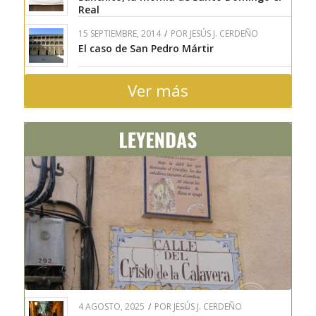
Real
15 SEPTIEMBRE, 2014
/
POR
JESÚS J. CERDEÑO
El caso de San Pedro Mártir
Ver más
4 AGOSTO, 2025
/
POR
JESÚS J. CERDEÑO