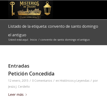
Listado de la etiqueta: convento de santo domingo
el antiguo
Usted está aquí:
Inicio
/
convento de santo domingo el antiguo
Entradas
Petición Concedida
/
/
/
12 enero, 2015
0 Comentarios
en
Históricos y Leyendas
por
Jesús J. Cerdeño
Leer más