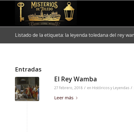
Listado de la etiqueta: la leyenda toledana del rey w
Entradas
El Rey Wamba
/
/
27 febrero, 2018
en
Históricos y Leyendas
Leer más