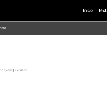
Inicio
Mist
amba
por
Jesús J. Cerdeño