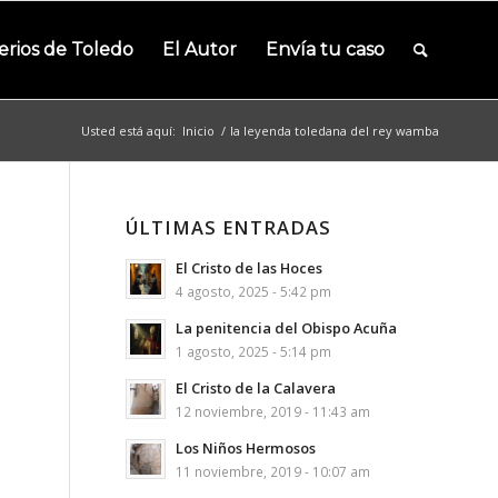
erios de Toledo
El Autor
Envía tu caso
Usted está aquí:
Inicio
/
la leyenda toledana del rey wamba
ÚLTIMAS ENTRADAS
El Cristo de las Hoces
4 agosto, 2025 - 5:42 pm
La penitencia del Obispo Acuña
1 agosto, 2025 - 5:14 pm
El Cristo de la Calavera
12 noviembre, 2019 - 11:43 am
Los Niños Hermosos
11 noviembre, 2019 - 10:07 am